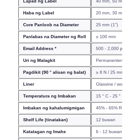
Lapad ng Label
40 mm, 50 mm, 60 m
Haba ng Label
20 mm, 30 mm, 40 m
Core Panloob na Diameter
25 mm (1")
Panlabas na Diameter ng Roll
≤ 100 mm
Email Address *
500 - 2,000 pcs
Uri ng Malagkit
Permanenteng acrylic
Pagdikit (90 ° alisan ng balat)
≥ 8 N / 25 mm
Liner
Glassine / woodfree r
Temperatura ng Imbakan
15 ° C - 25 ° C
Imbakan ng kahalumigmigan
45% - 65% RH
Shelf Life (tinatakan)
12 buwan
Katatagan ng Imahe
6 - 12 buwan (panloo