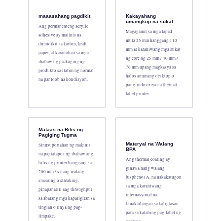
maaasahang pagdikit
Kakayahang
umangkop na sukat
Ang permanenteng acrylic
Magagamit sa mga lapad
adhesive ay malinis na
mula 25 mm hanggang 110
dumidikit sa karton, kraft
mm at karaniwang mga sukat
paper, at karamihan sa mga
ng core ng 25 mm / 40 mm /
ibabaw ng packaging ng
76 mm upang magkasya sa
produkto sa ilalim ng normal
halos anumang desktop o
na panloob na kondisyon.
pang-industriya na thermal
label printer.
Mataas na Bilis ng
Pagiging Tugma
Materyal na Walang
Sinusuportahan ng makinis
BPA
na pagtatapos ng ibabaw ang
Ang thermal coating ay
bilis ng printer hanggang sa
ginawa nang walang
200 mm / s nang walang
bisphenol A, na nakakatugon
smearing o streaking,
sa mga karaniwang
pinapanatili ang throughput
internasyonal na
sa abalang mga kapaligiran sa
kinakailangan sa kaligtasan
tingian o linya ng pag-
para sa katabing pag-label ng
iimpake.