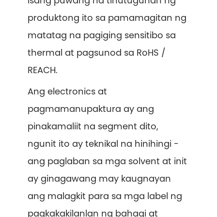
isang puwang na tinutugunan ng
produktong ito sa pamamagitan ng
matatag na pagiging sensitibo sa
thermal at pagsunod sa RoHS /
REACH.
Ang electronics at
pagmamanupaktura ay ang
pinakamaliit na segment dito,
ngunit ito ay teknikal na hinihingi -
ang paglaban sa mga solvent at init
ay ginagawang may kaugnayan
ang malagkit para sa mga label ng
pagkakakilanlan ng bahagi at