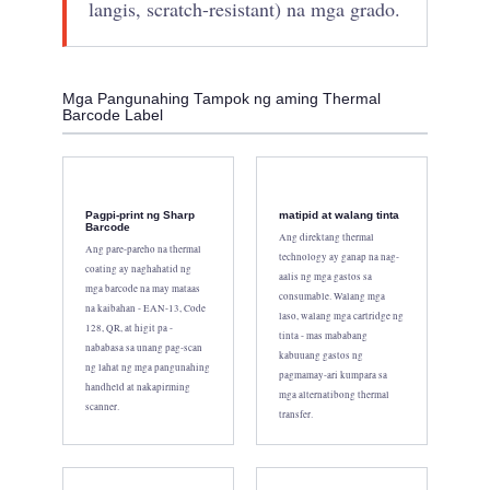
langis, scratch-resistant) na mga grado.
Mga Pangunahing Tampok ng aming Thermal
Barcode Label
Pagpi-print ng Sharp
matipid at walang tinta
Barcode
Ang direktang thermal
Ang pare-pareho na thermal
technology ay ganap na nag-
coating ay naghahatid ng
aalis ng mga gastos sa
mga barcode na may mataas
consumable. Walang mga
na kaibahan - EAN-13, Code
laso, walang mga cartridge ng
128, QR, at higit pa -
tinta - mas mababang
nababasa sa unang pag-scan
kabuuang gastos ng
ng lahat ng mga pangunahing
pagmamay-ari kumpara sa
handheld at nakapirming
mga alternatibong thermal
scanner.
transfer.