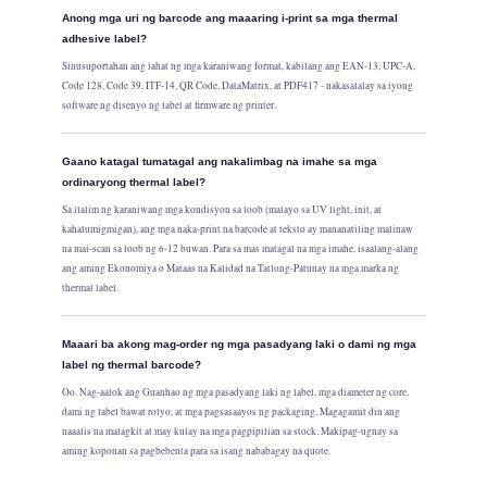
Anong mga uri ng barcode ang maaaring i-print sa mga thermal
adhesive label?
Sinusuportahan ang lahat ng mga karaniwang format, kabilang ang EAN-13, UPC-A,
Code 128, Code 39, ITF-14, QR Code, DataMatrix, at PDF417 - nakasalalay sa iyong
software ng disenyo ng label at firmware ng printer.
Gaano katagal tumatagal ang nakalimbag na imahe sa mga
ordinaryong thermal label?
Sa ilalim ng karaniwang mga kondisyon sa loob (malayo sa UV light, init, at
kahalumigmigan), ang mga naka-print na barcode at teksto ay mananatiling malinaw
na mai-scan sa loob ng 6-12 buwan. Para sa mas matagal na mga imahe, isaalang-alang
ang aming Ekonomiya o Mataas na Kalidad na Tatlong-Patunay na mga marka ng
thermal label.
Maaari ba akong mag-order ng mga pasadyang laki o dami ng mga
label ng thermal barcode?
Oo. Nag-aalok ang Guanhao ng mga pasadyang laki ng label, mga diameter ng core,
dami ng label bawat rolyo, at mga pagsasaayos ng packaging. Magagamit din ang
naaalis na malagkit at may kulay na mga pagpipilian sa stock. Makipag-ugnay sa
aming koponan sa pagbebenta para sa isang nababagay na quote.