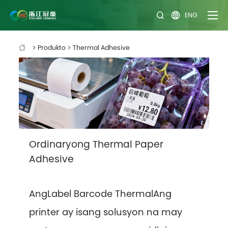
ENG


Produkto
Thermal Adhesive

Ordinaryong Thermal Paper
Adhesive
Ang
Label Barcode Thermal
Ang
printer ay isang solusyon na may