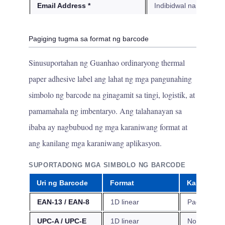
Email Address *
Indibidwal na pag-uro
Pagiging tugma sa format ng barcode
Sinusuportahan ng Guanhao ordinaryong thermal
paper adhesive label ang lahat ng mga pangunahing
simbolo ng barcode na ginagamit sa tingi, logistik, at
pamamahala ng imbentaryo. Ang talahanayan sa
ibaba ay nagbubuod ng mga karaniwang format at
ang kanilang mga karaniwang aplikasyon.
SUPORTADONG MGA SIMBOLO NG BARCODE
Uri ng Barcode
Format
Karaniwan
EAN-13 / EAN-8
1D linear
Pagpepresy
UPC-A / UPC-E
1D linear
North Ameri