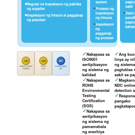
system
pagtu
Regular na inspeksyon ng pabrika
sakit
ng supplier
Proseso ng
inspeksyon
Dami 
Inspeksyon ng hitsura at pagganap
ng hitsura
pandik
ng pasukan
pagtu
Inspeksyon
kahal
ng
pagganap
ng proseso
✓
✓
Nakapasa sa
Ang buo
ISO9001
linya ay n
CQC
SGS
ISO
sertipikasyon
ng sistema
Kalidad ng Mgmt
ROHS
Enerhiya Mgmt
ng sistema ng
pagtuklas 
Sertipiko
Cert.
Cert.
kalidad
sakit sa pa
✓
✓
Nakapasa sa
Magkaro
ROHS
NDC onlin
Environmental
detection 
✓
Testing
Respons
Certification
pangako
(SGS)
pagkatapo
✓
Nakapasa sa
sertipikasyon
ng sistema ng
pamamahala
ng enerhiya