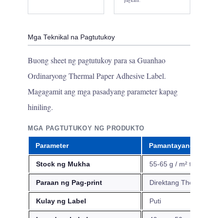
pagkain.
Mga Teknikal na Pagtutukoy
Buong sheet ng pagtutukoy para sa Guanhao
Ordinaryong Thermal Paper Adhesive Label.
Magagamit ang mga pasadyang parameter kapag
hiniling.
MGA PAGTUTUKOY NG PRODUKTO
Parameter
Pamantayang Halag
Stock ng Mukha
55-65 g / m² thermal 
Paraan ng Pag-print
Direktang Thermal
Kulay ng Label
Puti