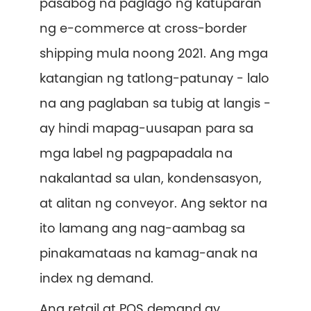
pasabog na paglago ng katuparan
ng e-commerce at cross-border
shipping mula noong 2021. Ang mga
katangian ng tatlong-patunay - lalo
na ang paglaban sa tubig at langis -
ay hindi mapag-uusapan para sa
mga label ng pagpapadala na
nakalantad sa ulan, kondensasyon,
at alitan ng conveyor. Ang sektor na
ito lamang ang nag-aambag sa
pinakamataas na kamag-anak na
index ng demand.
Ang retail at POS demand ay