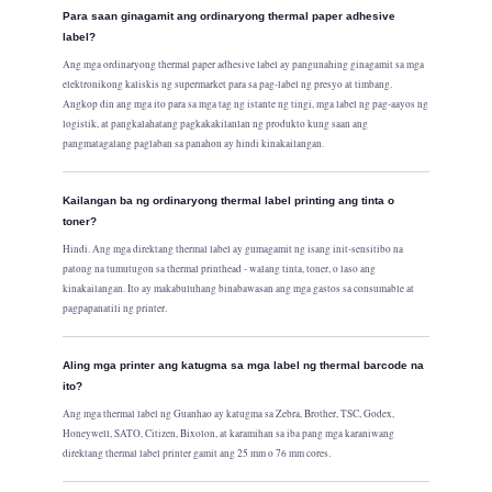
Para saan ginagamit ang ordinaryong thermal paper adhesive
label?
Ang mga ordinaryong thermal paper adhesive label ay pangunahing ginagamit sa mga
elektronikong kaliskis ng supermarket para sa pag-label ng presyo at timbang.
Angkop din ang mga ito para sa mga tag ng istante ng tingi, mga label ng pag-aayos ng
logistik, at pangkalahatang pagkakakilanlan ng produkto kung saan ang
pangmatagalang paglaban sa panahon ay hindi kinakailangan.
Kailangan ba ng ordinaryong thermal label printing ang tinta o
toner?
Hindi. Ang mga direktang thermal label ay gumagamit ng isang init-sensitibo na
patong na tumutugon sa thermal printhead - walang tinta, toner, o laso ang
kinakailangan. Ito ay makabuluhang binabawasan ang mga gastos sa consumable at
pagpapanatili ng printer.
Aling mga printer ang katugma sa mga label ng thermal barcode na
ito?
Ang mga thermal label ng Guanhao ay katugma sa Zebra, Brother, TSC, Godex,
Honeywell, SATO, Citizen, Bixolon, at karamihan sa iba pang mga karaniwang
direktang thermal label printer gamit ang 25 mm o 76 mm cores.