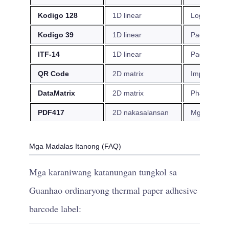
Kodigo 128
1D linear
Logistics, 
Kodigo 39
1D linear
Pagsubayba
ITF-14
1D linear
Pag-label n
QR Code
2D matrix
Impormasyon
DataMatrix
2D matrix
Pharma seria
PDF417
2D nakasalansan
Mga manife
Mga Madalas Itanong (FAQ)
Mga karaniwang katanungan tungkol sa
Guanhao ordinaryong thermal paper adhesive
barcode label: