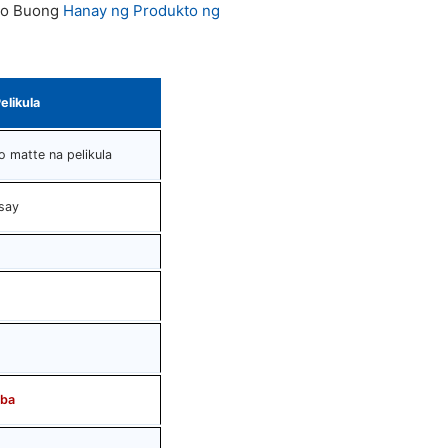
hao Buong
Hanay ng Produkto ng
elikula
o matte na pelikula
say
ba