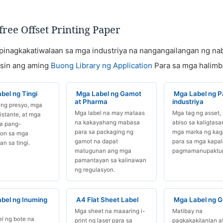
ee Offset Printing Paper
inagkakatiwalaan sa mga industriya na nangangailangan ng na
asin ang aming
Buong Library ng Application
Para sa mga halimb
bel ng Tingi
Mga Label ng Gamot
Mga Label ng P
at Pharma
industriya
 ng presyo, mga
Mga label na may mataas
Mga tag ng asset,
 istante, at mga
na kakayahang mabasa
abiso sa kaligtasan
na pang-
para sa packaging ng
mga marka ng kag
on sa mga
gamot na dapat
para sa mga kapal
an sa tingi.
matugunan ang mga
pagmamanupaktur
pamantayan sa kalinawan
ng regulasyon.
bel ng Inuming
A4 Flat Sheet Label
Mga Label ng G
Mga sheet na maaaring i-
Matibay na
l ng bote na
print ng laser para sa
pagkakakilanlan a