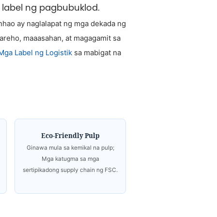
a label ng pagbubuklod.
nhao ay naglalapat ng mga dekada ng
pareho, maaasahan, at magagamit sa
Mga Label ng Logistik
sa mabigat na
Eco-Friendly Pulp
Ginawa mula sa kemikal na pulp;
Mga katugma sa mga
sertipikadong supply chain ng FSC.