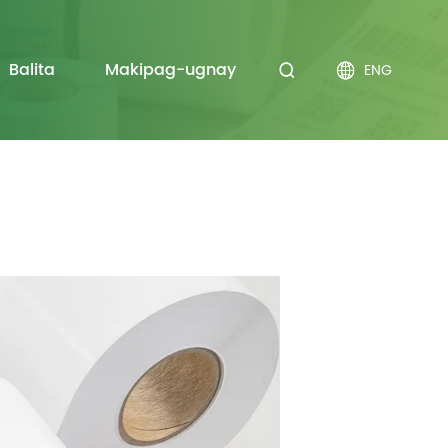
Balita
Makipag-ugnay
ENG

