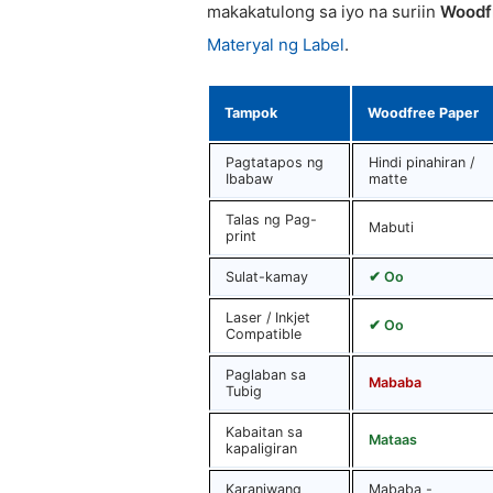
makakatulong sa iyo na suriin
Woodfr
Materyal ng Label
.
Tampok
Woodfree Paper
Pagtatapos ng
Hindi pinahiran /
Ibabaw
matte
Talas ng Pag-
Mabuti
print
Sulat-kamay
✔ Oo
Laser / Inkjet
✔ Oo
Compatible
Paglaban sa
Mababa
Tubig
Kabaitan sa
Mataas
kapaligiran
Karaniwang
Mababa -