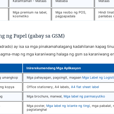
Katamtaman - Mataas
Mababa
Mataas
Mga premium na label,
Mga resibo ng POS,
Hindi tina
kosmetiko
pagpapadala
panlabas 
g ng Papel (gabay sa GSM)
drado) ay isa sa mga pinakamahalagang kadahilanan kapag tin
y nagma-map ng mga karaniwang halaga ng gsm sa karaniwang e
Inirerekumendang Mga Aplikasyon
ng umangkop
Mga pahayagan, pagsingit, magaan
Mga Label ng Logist
 ng kopya
Office stationery, A4 labels,
A4 flat sheet label
ng
Mga brochure, manwal,
Mga label ng parmasyutiko
a
Mga poster,
Mga label ng istante ng tingi
, mga pabalat,
pagtatanghal