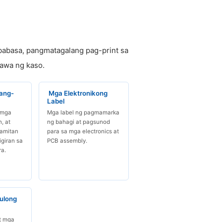
babasa, pangmatagalang pag-print sa
awa ng kaso.
ang-
Mga Elektronikong
Label
 mga
Mga label ng pagmamarka
, at
ng bahagi at pagsunod
amitan
para sa mga electronics at
igiran sa
PCB assembly.
a.
ulong
t mga