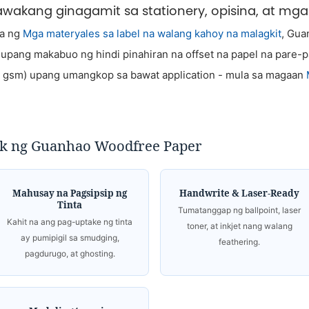
lawakang ginagamit sa stationery, opisina, at mg
wa ng
Mga materyales sa label na walang kahoy na malagkit
, Gua
upang makabuo ng hindi pinahiran na offset na papel na pare-
0 gsm) upang umangkop sa bawat application - mula sa magaan
.
k ng Guanhao Woodfree Paper
Mahusay na Pagsipsip ng
Handwrite & Laser-Ready
Tinta
Tumatanggap ng ballpoint, laser
Kahit na ang pag-uptake ng tinta
toner, at inkjet nang walang
ay pumipigil sa smudging,
feathering.
pagdurugo, at ghosting.