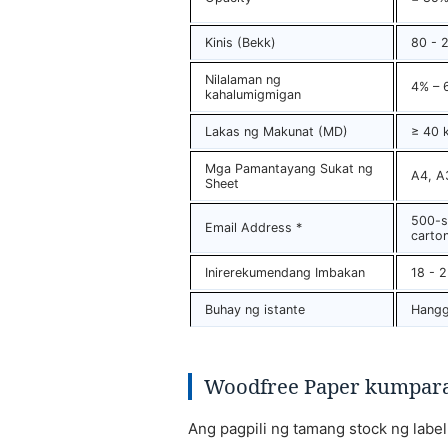
Kinis (Bekk)
80 - 
Nilalaman ng
4% – 
kahalumigmigan
Lakas ng Makunat (MD)
≥ 40 
Mga Pamantayang Sukat ng
A4, A
Sheet
500-s
Email Address *
carton
Inirerekumendang Imbakan
18 - 
Buhay ng istante
Hangg
Woodfree Paper kumpara 
Ang pagpili ng tamang stock ng label