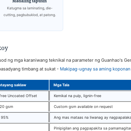
Madaling tapusin
Katugma sa laminating, die-
cutting, pagbubuklod, at patong.
koy
uod ng mga karaniwang teknikal na parameter ng Guanhao's Ge
pasadyang timbang at sukat -
Makipag-ugnay sa aming koponan
tayang saklaw
Mga Tala
ree Uncoated Offset
Kemikal na pulp, lignin-free
120 gsm
Custom gsm available on request
 95%
Ang mas mataas na liwanag ay nagpapalakas
Pinipigilan ang pagpapakita sa pamamagit
%