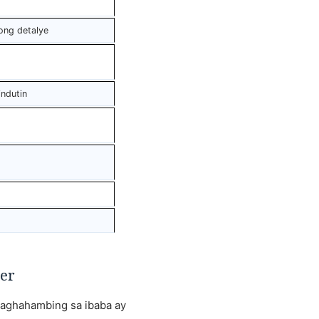
ong detalye
ndutin
per
 paghahambing sa ibaba ay