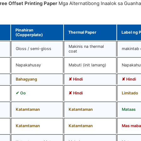
ee Offset Printing Paper
Mga Alternatibong Inaalok sa Guan
Pinahiran
Thermal Paper
Label ng P
(Copperplate)
Makinis na thermal
Gloss / semi-gloss
makintab 
coat
Napakahusay
Mabuti (init lamang)
Napakahu
Bahagyang
✘ Hindi
✘ Hindi
✔ Oo
✘ Hindi
Limitado
Katamtaman
Katamtaman
Mataas
Katamtaman
Katamtaman
Mas maba