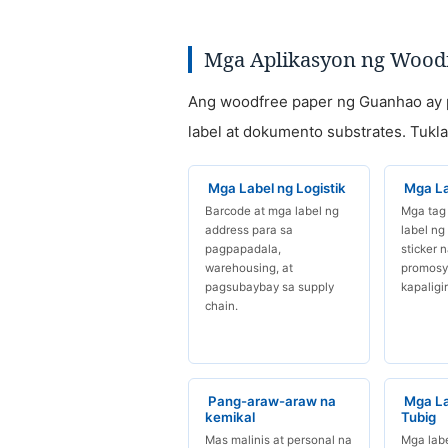
Mga Aplikasyon ng Woodfr
Ang woodfree paper ng Guanhao ay p
label at dokumento substrates. Tukl
Mga Label ng Logistik
Mga La
Barcode at mga label ng
Mga tag
address para sa
label ng
pagpapadala,
sticker 
warehousing, at
promosy
pagsubaybay sa supply
kapaligir
chain.
Pang-araw-araw na
Mga La
kemikal
Tubig
Mas malinis at personal na
Mga labe