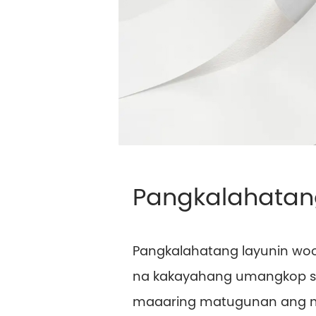
Pangkalahatan
Pangkalahatang layunin wo
na kakayahang umangkop sa 
maaaring matugunan ang mg