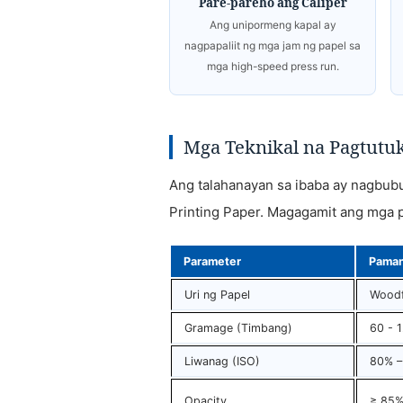
Pare-pareho ang Caliper
Ang unipormeng kapal ay
nagpapaliit ng mga jam ng papel sa
mga high-speed press run.
Mga Teknikal na Pagtutu
Ang talahanayan sa ibaba ay nagbub
Printing Paper. Magagamit ang mga 
Parameter
Paman
Uri ng Papel
Woodf
Gramage (Timbang)
60 - 
Liwanag (ISO)
80% –
Opacity
≥ 85