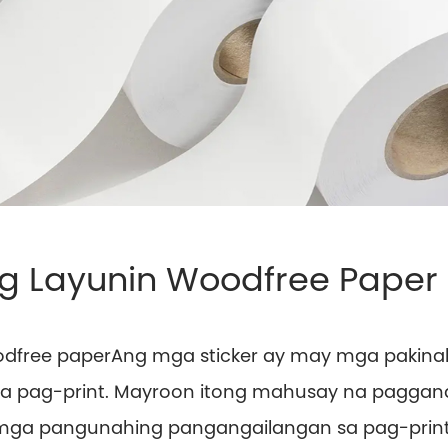
g Layunin Woodfree Paper
odfree paper
Ang mga sticker ay may mga pakina
pag-print. Mayroon itong mahusay na pagganap
a pangunahing pangangailangan sa pag-print.