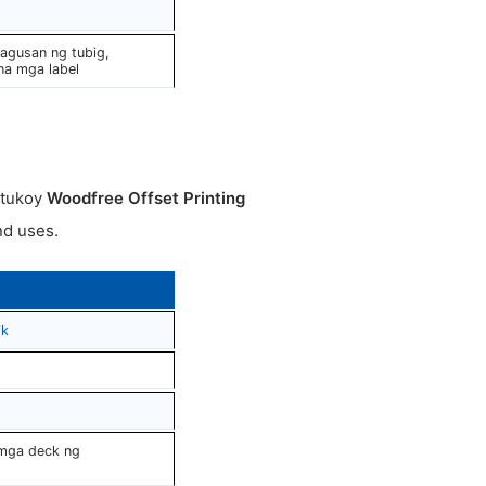
tagusan ng tubig,
na mga label
utukoy
Woodfree Offset Printing
nd uses.
ik
 mga deck ng