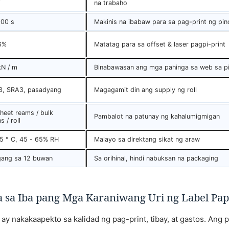
na trabaho
200 s
Makinis na ibabaw para sa pag-print ng pin
6%
Matatag para sa offset & laser pagpi-print
kN / m
Binabawasan ang mga pahinga sa web sa pi
3, SRA3, pasadyang
Magagamit din ang supply ng roll
heet reams / bulk
Pambalot na patunay ng kahalumigmigan
s / roll
25 ° C, 45 - 65% RH
Malayo sa direktang sikat ng araw
ang sa 12 buwan
Sa orihinal, hindi nabuksan na packaging
sa Iba pang Mga Karaniwang Uri ng Label Pa
 ay nakakaapekto sa kalidad ng pag-print, tibay, at gastos. Ang