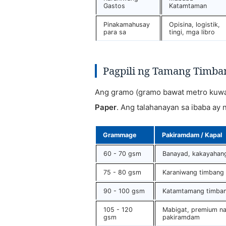
Gastos
Katamtaman
Pinakamahusay
Opisina, logistik,
para sa
tingi, mga libro
Pagpili ng Tamang Timban
Ang gramo (gramo bawat metro kuwa
Paper
. Ang talahanayan sa ibaba a
Grammage
Pakiramdam / Kapal
60 - 70 gsm
Banayad, kakayaha
75 - 80 gsm
Karaniwang timbang
90 - 100 gsm
Katamtamang timba
105 - 120
Mabigat, premium n
gsm
pakiramdam