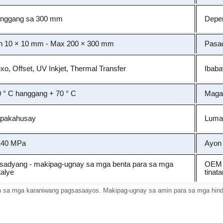
nggang sa 300 mm
Depen
n 10 × 10 mm - Max 200 × 300 mm
Pasa
exo, Offset, UV Inkjet, Thermal Transfer
Ibaba
0 ° C hanggang + 70 ° C
Magag
pakahusay
Lumal
140 MPa
Ayon
sadyang - makipag-ugnay sa mga benta para sa mga
OEM &
talye
tinat
n sa mga karaniwang pagsasaayos. Makipag-ugnay sa amin para sa mga hind