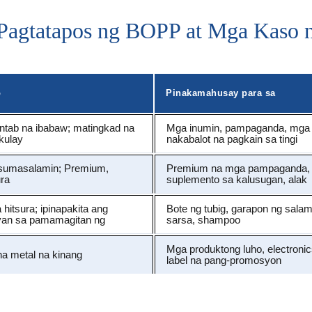
 Pagtatapos ng BOPP at Mga Kaso 
o
Pinakamahusay para sa
ntab na ibabaw; matingkad na
Mga inumin, pampaganda, mga
kulay
nakabalot na pagkain sa tingi
 sumasalamin; Premium,
Premium na mga pampaganda,
ura
suplemento sa kalusugan, alak
 hitsura; ipinapakita ang
Bote ng tubig, garapon ng salam
gyan sa pamamagitan ng
sarsa, shampoo
Mga produktong luho, electroni
na metal na kinang
label na pang-promosyon