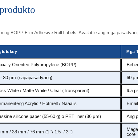
produkto
ng BOPP Film Adhesive Roll Labels. Available ang mga pasadyang co
gtutukoy
Mga T
axially Oriented Polypropylene (BOPP)
Birhe
 - 80 μm (napapasadyang)
60 μm
oss White / Matte White / Clear (Transparent)
Iba p
rmanenteng Acrylic / Hotmelt / Naaalis
Email
assine silicone paper (55-60 g) o PET liner (36 μm)
Ang p
Maga
 mm / 38 mm / 76 mm (1 "/ 1.5" / 3 ")
core