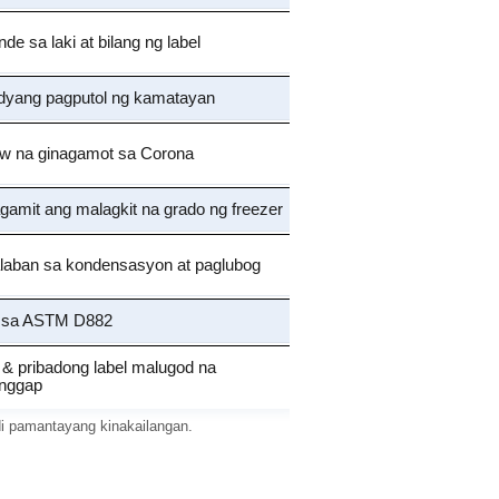
de sa laki at bilang ng label
dyang pagputol ng kamatayan
w na ginagamot sa Corona
amit ang malagkit na grado ng freezer
aban sa kondensasyon at paglubog
 sa ASTM D882
 pribadong label malugod na
anggap
i pamantayang kinakailangan.