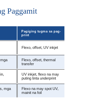
ng Paggamit
Pagiging tugma sa pag-
print
Flexo, offset, UV inkjet
 mga
Flexo, offset, thermal
transfer
in,
UV inkjet, flexo na may
puting tinta underprint
cs, mga
Flexo na may spot UV,
mainit na foil