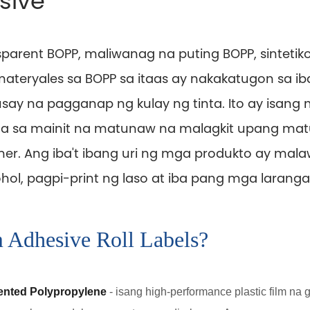
sive
sparent BOPP, maliwanag na puting BOPP, sinteti
ateryales sa BOPP sa itaas ay nakakatugon sa 
ay na pagganap ng kulay ng tinta. Ito ay isang 
ma sa mainit na matunaw na malagkit upang m
r. Ang iba't ibang uri ng mga produkto ay mal
hol, pagpi-print ng laso at iba pang mga laranga
Adhesive Roll Labels?
iented Polypropylene
- isang high-performance plastic film na