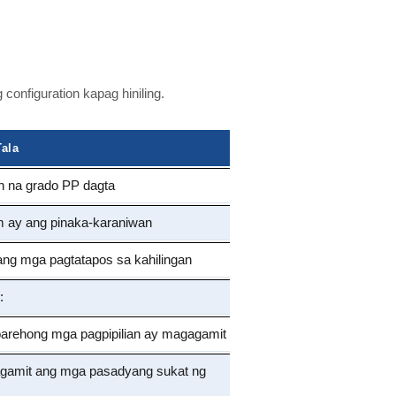
nfiguration kapag hiniling.
ala
n na grado PP dagta
 ay ang pinaka-karaniwan
ang mga pagtatapos sa kahilingan
:
arehong mga pagpipilian ay magagamit
gamit ang mga pasadyang sukat ng