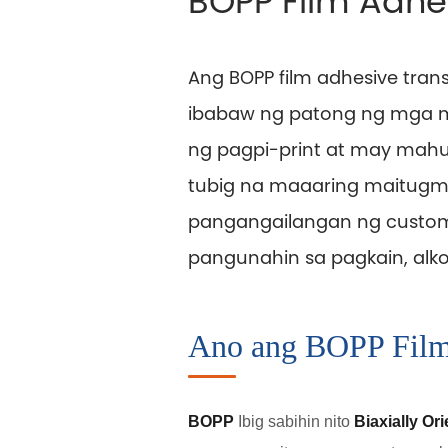
BOPP Film Adhe
Ang BOPP film adhesive tran
ibabaw ng patong ng mga m
ng pagpi-print at may mahus
tubig na maaaring maitug
pangangailangan ng custome
pangunahin sa pagkain, alko
Ano ang BOPP Film 
BOPP
Ibig sabihin nito
Biaxially Or