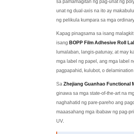
sa pamamagitan ng pag-unat ng poly
unat ng dual-axis na ito ay makabulu
ng pelikula kumpara sa mga ordinaryo
Kapag pinagsama sa isang malagkit n
isang
BOPP Film Adhesive Roll La
lumalaban, langis-patunay, at may k
mga label ng papel, ang mga label 
pagpapahid, kulubot, o delamination
Sa
Zhejiang Guanhao Functional Ma
ginawa sa mga state-of-the-art na m
naghahatid ng pare-pareho ang pagdi
maaasahang mga ibabaw ng pag-print
UV.