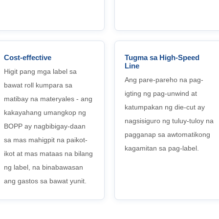
Cost-effective
Tugma sa High-Speed
Line
Higit pang mga label sa
Ang pare-pareho na pag-
bawat roll kumpara sa
igting ng pag-unwind at
matibay na materyales - ang
katumpakan ng die-cut ay
kakayahang umangkop ng
nagsisiguro ng tuluy-tuloy na
BOPP ay nagbibigay-daan
pagganap sa awtomatikong
sa mas mahigpit na paikot-
kagamitan sa pag-label.
ikot at mas mataas na bilang
ng label, na binabawasan
ang gastos sa bawat yunit.