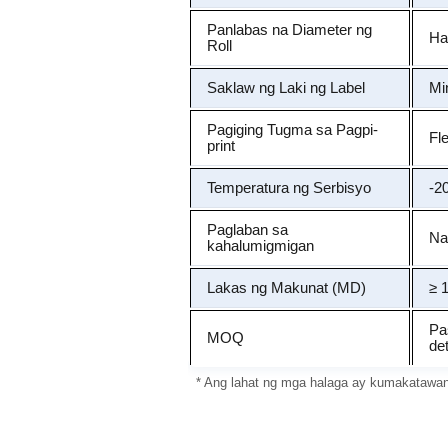
Panlabas na Diameter ng
Ha
Roll
Saklaw ng Laki ng Label
Mi
Pagiging Tugma sa Pagpi-
Fl
print
Temperatura ng Serbisyo
-2
Paglaban sa
Na
kahalumigmigan
Lakas ng Makunat (MD)
≥ 
Pa
MOQ
de
* Ang lahat ng mga halaga ay kumakatawa