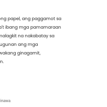
kong papel, ang paggamot sa
iba't ibang mga pamamaraan
malagkit na nakabatay sa
atugunan ang mga
awakang ginagamit,
n.
 ginawa