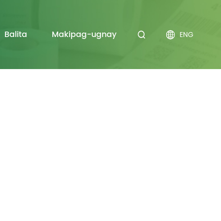
Balita
Makipag-ugnay
ENG

