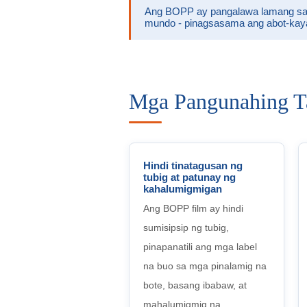
Ang BOPP ay pangalawa lamang sa p
mundo - pinagsasama ang abot-kayang,
Mga Pangunahing T
Hindi tinatagusan ng
tubig at patunay ng
kahalumigmigan
Ang BOPP film ay hindi
sumisipsip ng tubig,
pinapanatili ang mga label
na buo sa mga pinalamig na
bote, basang ibabaw, at
mahalumigmig na