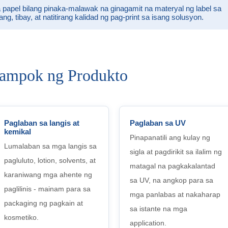
apel bilang pinaka-malawak na ginagamit na materyal ng label sa
 tibay, at natitirang kalidad ng pag-print sa isang solusyon.
ampok ng Produkto
Paglaban sa langis at
Paglaban sa UV
kemikal
Pinapanatili ang kulay ng
Lumalaban sa mga langis sa
sigla at pagdirikit sa ilalim ng
pagluluto, lotion, solvents, at
matagal na pagkakalantad
karaniwang mga ahente ng
sa UV, na angkop para sa
paglilinis - mainam para sa
mga panlabas at nakaharap
packaging ng pagkain at
sa istante na mga
kosmetiko.
application.