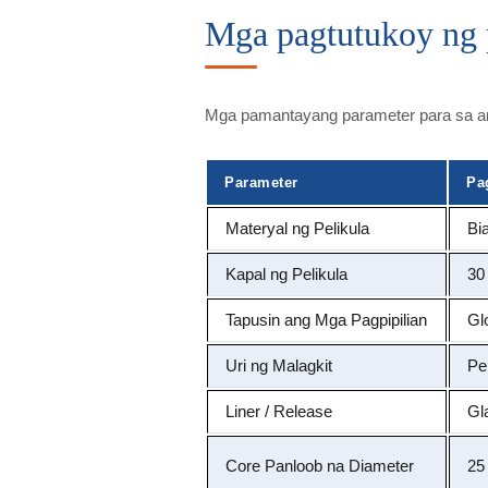
Mga pagtutukoy ng 
Mga pamantayang parameter para sa ami
Parameter
Pa
Materyal ng Pelikula
Bi
Kapal ng Pelikula
30
Tapusin ang Mga Pagpipilian
Gl
Uri ng Malagkit
Pe
Liner / Release
Gl
Core Panloob na Diameter
25