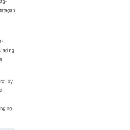
pag-
atatagan
a-
ulad ng
sa
roll ay
na
ing ng