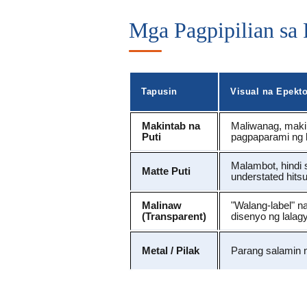
Mga Pagpipilian sa
Tapusin
Visual na Epekt
Makintab na
Maliwanag, maki
Puti
pagpaparami ng 
Malambot, hindi
Matte Puti
understated hits
Malinaw
"Walang-label" na
(Transparent)
disenyo ng lala
Metal / Pilak
Parang salamin 