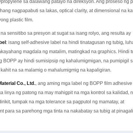
propylene sa dalawang patayo na direksyon. Ang proseso ng 
hang nagpapabuti sa lakas, optical clarity, at dimensional na k
ng plastic film.
a sensitibo sa presyon at sugat sa isang rolyo, ang resulta ay
bel
: isang self-adhesive label na hindi tinatagusan ng tubig, luh
akayahang magdala ng matalim, matingkad na graphics. Hindi t
ng BOPP ay hindi sumisipsip ng kahalumigmigan, na pumipigil 
 kahit na sa malamig o mahalumigmig na kapaligiran.
terial Co., Ltd.
, ang aming mga label ng BOPP film adhesive 
ga linya ng patong na may mahigpit na mga kontrol sa kalidad, 
rikit, tumpak na mga tolerance sa pagputol ng mamatay, at
 para sa parehong mga tinta na nakabatay sa tubig at pinagal